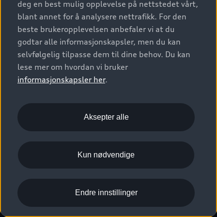
deg en best mulig opplevelse på nettstedet vårt,
Kundeservice
Verkstedtjenester
S/RS
Functions on demand
blant annet for å analysere nettrafikk. For den
Prislister
Audi Driving Experience
beste brukeropplevelsen anbefaler vi at du
Konseptbiler og prototyper
Audi Charging
Leasing
godtar alle informasjonskapsler, men du kan
Nyhetsbrev
© 2026 AUDI NORGE. All Rights Reserved.
selvfølgelig tilpasse dem til dine behov. Du kan
Kom i gang med myAudi
Bilgarantier
Presse
lese mer om hvordan vi bruker
Imprint
Ansvarserklæring
Personvern
Logg Inn Bilhold
Audi Forsikring
informasjonskapsler her
.
Karriere
Informasjonskapsler (cookies)
Informasjon til redningsselskaper (eng)
Bli sertifisert merkeverksted
Juridisk informasjon AUDI AG
Aksepter alle
Autoretur
Åpenhetsloven
Kun nødvendige
Endre innstillinger