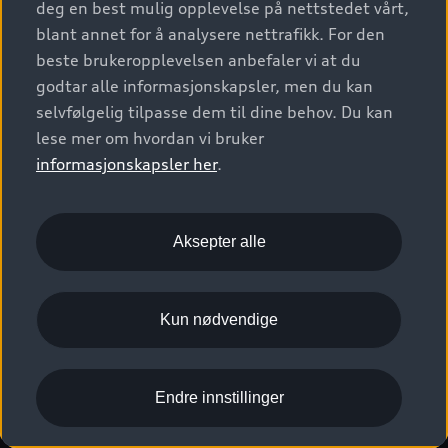
deg en best mulig opplevelse på nettstedet vårt,
Kundeservice
Verkstedtjenester
S/RS
Functions on demand
blant annet for å analysere nettrafikk. For den
Prislister
Audi Driving Experience
beste brukeropplevelsen anbefaler vi at du
Konseptbiler og prototyper
Audi Charging
Leasing
godtar alle informasjonskapsler, men du kan
Nyhetsbrev
© 2026 AUDI NORGE. All Rights Reserved.
selvfølgelig tilpasse dem til dine behov. Du kan
Kom i gang med myAudi
Bilgarantier
Presse
lese mer om hvordan vi bruker
Imprint
Ansvarserklæring
Personvern
Logg Inn Bilhold
Audi Forsikring
informasjonskapsler her
.
Karriere
Informasjonskapsler (cookies)
Informasjon til redningsselskaper (eng)
Bli sertifisert merkeverksted
Juridisk informasjon AUDI AG
Aksepter alle
Autoretur
Åpenhetsloven
Kun nødvendige
Endre innstillinger