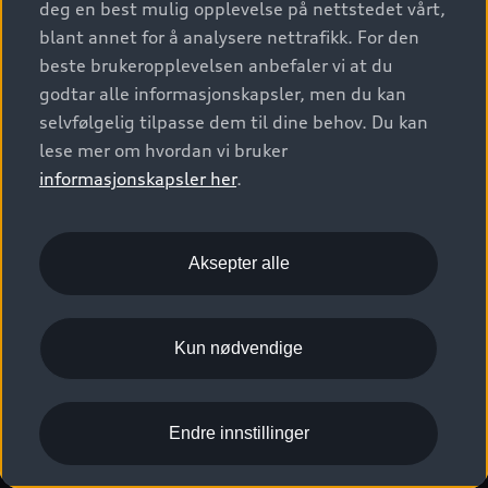
deg en best mulig opplevelse på nettstedet vårt,
Kundeservice
Verkstedtjenester
S/RS
Functions on demand
blant annet for å analysere nettrafikk. For den
Prislister
Audi Driving Experience
beste brukeropplevelsen anbefaler vi at du
Konseptbiler og prototyper
Audi Charging
Leasing
godtar alle informasjonskapsler, men du kan
Nyhetsbrev
© 2026 AUDI NORGE. All Rights Reserved.
selvfølgelig tilpasse dem til dine behov. Du kan
Kom i gang med myAudi
Bilgarantier
Presse
lese mer om hvordan vi bruker
Imprint
Ansvarserklæring
Personvern
Logg Inn Bilhold
Audi Forsikring
informasjonskapsler her
.
Karriere
Informasjonskapsler (cookies)
Informasjon til redningsselskaper (eng)
Bli sertifisert merkeverksted
Juridisk informasjon AUDI AG
Aksepter alle
Autoretur
Åpenhetsloven
Kun nødvendige
Endre innstillinger