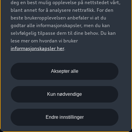
deg en best mulig opplevelse på nettstedet vårt,
Kundeservice
Verkstedtjenester
S/RS
Functions on demand
blant annet for å analysere nettrafikk. For den
Prislister
Audi Driving Experience
beste brukeropplevelsen anbefaler vi at du
Konseptbiler og prototyper
Audi Charging
Leasing
godtar alle informasjonskapsler, men du kan
Nyhetsbrev
© 2026 AUDI NORGE. All Rights Reserved.
selvfølgelig tilpasse dem til dine behov. Du kan
Kom i gang med myAudi
Bilgarantier
Presse
lese mer om hvordan vi bruker
Imprint
Ansvarserklæring
Personvern
Logg Inn Bilhold
Audi Forsikring
informasjonskapsler her
.
Karriere
Informasjonskapsler (cookies)
Informasjon til redningsselskaper (eng)
Bli sertifisert merkeverksted
Juridisk informasjon AUDI AG
Aksepter alle
Autoretur
Åpenhetsloven
Kun nødvendige
Endre innstillinger