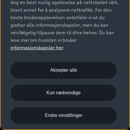
deg en best mulig opplevelse på nettstedet vårt,
Kundeservice
Verkstedtjenester
S/RS
Functions on demand
blant annet for å analysere nettrafikk. For den
Prislister
Audi Driving Experience
beste brukeropplevelsen anbefaler vi at du
Konseptbiler og prototyper
Audi Charging
Leasing
godtar alle informasjonskapsler, men du kan
Nyhetsbrev
© 2026 AUDI NORGE. All Rights Reserved.
selvfølgelig tilpasse dem til dine behov. Du kan
Kom i gang med myAudi
Bilgarantier
Presse
lese mer om hvordan vi bruker
Imprint
Ansvarserklæring
Personvern
Logg Inn Bilhold
Audi Forsikring
informasjonskapsler her
.
Karriere
Informasjonskapsler (cookies)
Informasjon til redningsselskaper (eng)
Bli sertifisert merkeverksted
Juridisk informasjon AUDI AG
Aksepter alle
Autoretur
Åpenhetsloven
Kun nødvendige
Endre innstillinger