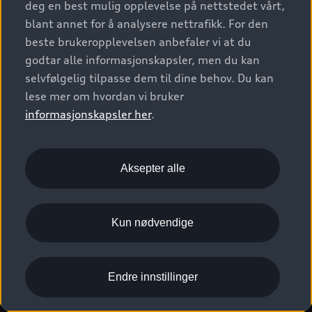
deg en best mulig opplevelse på nettstedet vårt,
Kundeservice
Verkstedtjenester
S/RS
Functions on demand
blant annet for å analysere nettrafikk. For den
Prislister
Audi Driving Experience
beste brukeropplevelsen anbefaler vi at du
Konseptbiler og prototyper
Audi Charging
Leasing
godtar alle informasjonskapsler, men du kan
Nyhetsbrev
© 2026 AUDI NORGE. All Rights Reserved.
selvfølgelig tilpasse dem til dine behov. Du kan
Kom i gang med myAudi
Bilgarantier
Presse
lese mer om hvordan vi bruker
Imprint
Ansvarserklæring
Personvern
Logg Inn Bilhold
Audi Forsikring
informasjonskapsler her
.
Karriere
Informasjonskapsler (cookies)
Informasjon til redningsselskaper (eng)
Bli sertifisert merkeverksted
Juridisk informasjon AUDI AG
Aksepter alle
Autoretur
Åpenhetsloven
Kun nødvendige
Endre innstillinger