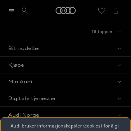
Home
Til toppen
Velg forhandler
Bilmodeller
Kjøpe
Finn din Audi
Sammenlign bilmodeller
Min Audi
Kjøpshjelp
Elbiler
Biler på lager
Digitale tjenester
Behold nybilfølelsen
SUV
Finn forhandler
Garantert Audi Service
Stasjonsvogn
Audi Norge
Audi digitale tjenester
Bestill prøvekjøring
Audi Originalt tilbehør
Audi bruker informasjonskapsler (cookies) for å gi
Sportback
Audi connect
Kontakt forhandler