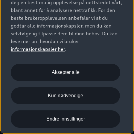
deg en best mulig opplevelse på nettstedet vårt,
Kundeservice
Verkstedtjenester
S/RS
Functions on demand
blant annet for å analysere nettrafikk. For den
Prislister
Audi Driving Experience
beste brukeropplevelsen anbefaler vi at du
Konseptbiler og prototyper
Audi Charging
Leasing
godtar alle informasjonskapsler, men du kan
Nyhetsbrev
© 2026 AUDI NORGE. All Rights Reserved.
selvfølgelig tilpasse dem til dine behov. Du kan
Kom i gang med myAudi
Bilgarantier
Presse
lese mer om hvordan vi bruker
Imprint
Ansvarserklæring
Personvern
Logg Inn Bilhold
Audi Forsikring
informasjonskapsler her
.
Karriere
Informasjonskapsler (cookies)
Informasjon til redningsselskaper (eng)
Bli sertifisert merkeverksted
Juridisk informasjon AUDI AG
Aksepter alle
Autoretur
Åpenhetsloven
Kun nødvendige
Endre innstillinger