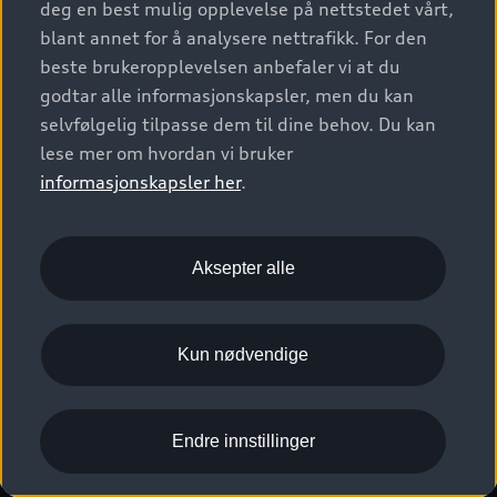
deg en best mulig opplevelse på nettstedet vårt,
Kundeservice
Verkstedtjenester
S/RS
Functions on demand
blant annet for å analysere nettrafikk. For den
Prislister
Audi Driving Experience
beste brukeropplevelsen anbefaler vi at du
Konseptbiler og prototyper
Audi Charging
Leasing
godtar alle informasjonskapsler, men du kan
Nyhetsbrev
© 2026 AUDI NORGE. All Rights Reserved.
selvfølgelig tilpasse dem til dine behov. Du kan
Kom i gang med myAudi
Bilgarantier
Presse
lese mer om hvordan vi bruker
Imprint
Ansvarserklæring
Personvern
Logg Inn Bilhold
Audi Forsikring
informasjonskapsler her
.
Karriere
Informasjonskapsler (cookies)
Informasjon til redningsselskaper (eng)
Bli sertifisert merkeverksted
Juridisk informasjon AUDI AG
Aksepter alle
Autoretur
Åpenhetsloven
Kun nødvendige
Endre innstillinger