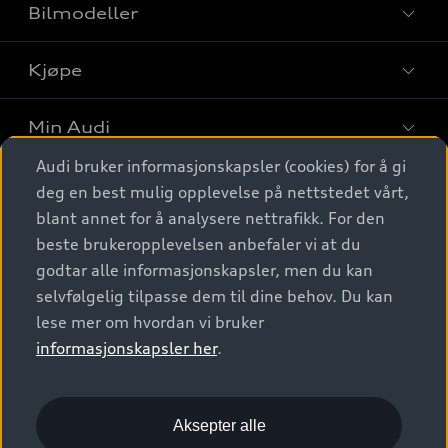
Bilmodeller
Kjøpe
Finn din Audi
Sammenlign bilmodeller
Min Audi
Kjøpshjelp
Elbiler
Audi bruker informasjonskapsler (cookies) for å gi
Biler på lager
Digitale tjenester
deg en best mulig opplevelse på nettstedet vårt,
Behold nybilfølelsen
SUV
Finn forhandler
blant annet for å analysere nettrafikk. For den
Garantert Audi Service
Stasjonsvogn
Audi Norge
beste brukeropplevelsen anbefaler vi at du
Audi digitale tjenester
Bestill prøvekjøring
godtar alle informasjonskapsler, men du kan
Audi Originalt tilbehør
Sportback
Audi connect
Kontakt forhandler
selvfølgelig tilpasse dem til dine behov. Du kan
Kundeservice
Verkstedtjenester
S/RS
lese mer om hvordan vi bruker
Functions on demand
Prislister
Audi Driving Experience
informasjonskapsler her
.
Konseptbiler og prototyper
Audi Charging
Leasing
Nyhetsbrev
© 2026 AUDI NORGE. All Rights Reserved.
Kom i gang med myAudi
Bilgarantier
Presse
Aksepter alle
Imprint
Ansvarserklæring
Personvern