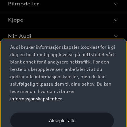
Bilmodeller
Kjøpe
Finn din Audi
Sammenlign bilmodeller
Min Audi
Kjøpshjelp
Elbiler
Audi bruker informasjonskapsler (cookies) for å gi
Biler på lager
Digitale tjenester
deg en best mulig opplevelse på nettstedet vårt,
Behold nybilfølelsen
SUV
Finn forhandler
blant annet for å analysere nettrafikk. For den
Garantert Audi Service
Stasjonsvogn
Audi Norge
beste brukeropplevelsen anbefaler vi at du
Audi digitale tjenester
Bestill prøvekjøring
godtar alle informasjonskapsler, men du kan
Audi Originalt tilbehør
Sportback
Audi connect
Kontakt forhandler
selvfølgelig tilpasse dem til dine behov. Du kan
Kundeservice
Verkstedtjenester
S/RS
lese mer om hvordan vi bruker
Functions on demand
Prislister
Audi Driving Experience
informasjonskapsler her
.
Konseptbiler og prototyper
Audi Charging
Leasing
Nyhetsbrev
© 2026 AUDI NORGE. All Rights Reserved.
Kom i gang med myAudi
Bilgarantier
Presse
Aksepter alle
Imprint
Ansvarserklæring
Personvern