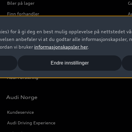
Biler på lager
Ga
Finn forhandler
Au
Bestill prøvekjøring
Ve
ies) for å gi deg en best mulig opplevelse på nettstedet vår
Kontakt forhandler
velsen anbefaler vi at du godtar alle informasjonskapsler, 
Prislister
vordan vi bruker
informasjonskapsler her
.
Leasing
Endre innstillinger
Bilgarantier
Audi Forsikring
Audi Norge
Kundeservice
Audi Driving Experience