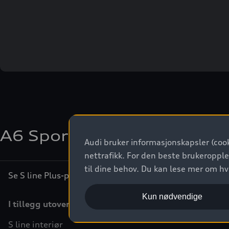
A6 Sportback e-tron quatt
Audi bruker informasjonskapsler (cook
nettrafikk. For den beste brukeropple
til dine behov. Du kan lese mer om h
Se S line Plus-pakken
Kun nødvendige
I tillegg utover standardutstyr:
S line interiør