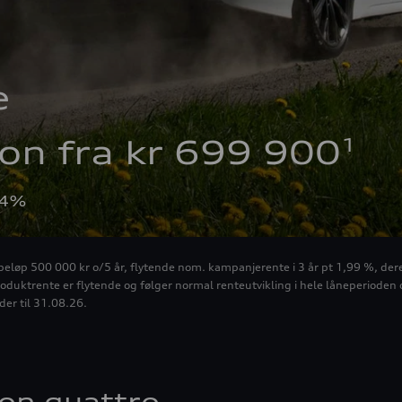


1
on fra kr 699 900
04%
ebeløp 500 000 kr o/5 år, flytende nom. kampanjerente i 3 år pt 1,99 %, dere
duktrente er flytende og følger normal renteutvikling i hele låneperioden o
er til 31.08.26.