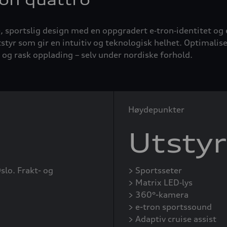
ron quattro
portslig design med en oppgradert e‑tron‑identitet og el
r som gir en intuitiv og teknologisk helhet. Optimaliser
 og rask opplading – selv under nordiske forhold.
Høydepunkter
Utstyr
slo. Frakt- og
> Sportsseter
> Matrix LED‑lys
> 360°-kamera
> e-tron sportssound
> Adaptiv cruise assist