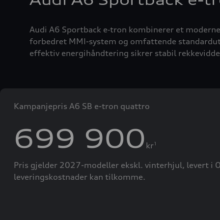
Audi A6 Sportback e-t
Audi A6 Sportback e‑tron kombinerer et moderne, s
forbedret MMI-system og omfattende standardutsty
effektiv energihåndtering sikrer stabil rekkevidde
Kampanjepris A6 SB e-tron quattro
699 900
kr
1
Pris gjelder 2027-modeller ekskl. vinterhjul, levert i O
leveringskostnader kan tilkomme.