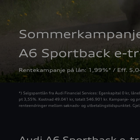
Sommerkampanje
A6 Sportback e-tr
Rentekampanje på lån: 1,99%* / Eff. 5,
*) Salgspantlån fra Audi Financial Services: Egenkapital 0 kr, lån
pt 3,55%. Kostnad 49.041 kr, totalt 546.901 kr. Kampanje- og pro
renteendringer mellom søknads- og utbetalingstidspunktet. Gjeld