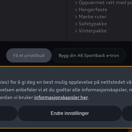
> Oppvarmet ratt med pa
> Hengerfeste
> Mørke ruter
> Safetypakke
> Vinterpakke
Få et pristilbud
Bygg din A6 Sportback e-tron
ro S line Plus– Kr 744 900
1
ies) for å gi deg en best mulig opplevelse på nettstedet vår
velsen anbefaler vi at du godtar alle informasjonskapsler, 
vordan vi bruker
informasjonskapsler her
.
Endre innstillinger