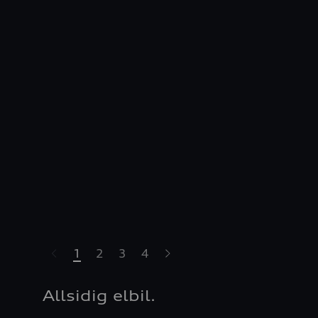
1
2
3
4
Allsidig elbil.