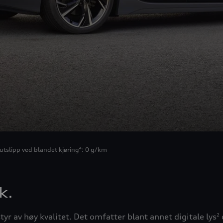
utslipp ved blandet kjøring
: 0 g/km
4
k.
yr av høy kvalitet. Det omfatter blant annet digitale lys
2