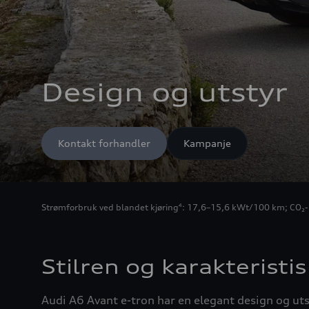
Design og utstyr
Kontakt forhandler
Kampanje
Strømforbruk ved blandet kjøring
: 17,6–15,6 kWt/100 km
;
CO₂-
4
Stilren og karakteristis
Audi A6 Avant e-tron har en elegant design og utst