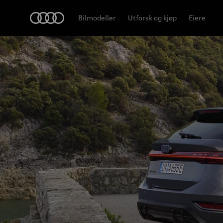
A6 Avant e-tron
Home
Bilmodeller
Utforsk og kjøp
Eiere
Design og utstyr