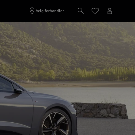
Prøvekjøre
Bygg din A6 Avant e-tron
Velg forhandler