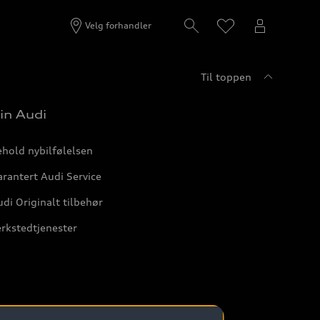
Velg forhandler
Til toppen
in Audi
hold nybilfølelsen
rantert Audi Service
di Originalt tilbehør
rkstedtjenester