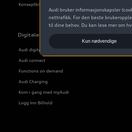
Konseptbiler og prototyper
Audi bruker informasjonskapsler (cook
nettrafikk. For den beste brukeropple
til dine behov. Du kan lese mer om h
Digitale tjenester
Kun nødvendige
Audi digitale tjenester
Audi connect
Functions on demand
Audi Charging
Kom i gang med myAudi
Logg Inn Bilhold