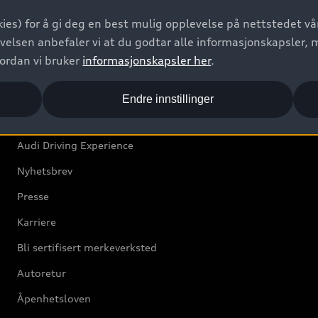
Bilgarantier
ies) for å gi deg en best mulig opplevelse på nettstedet vår
Audi Forsikring
velsen anbefaler vi at du godtar alle informasjonskapsler, 
vordan vi bruker
informasjonskapsler her
.
Audi Norge
Endre innstillinger
Kundeservice
Audi Driving Experience
Nyhetsbrev
Presse
Karriere
Bli sertifisert merkeverksted
Autoretur
Åpenhetsloven