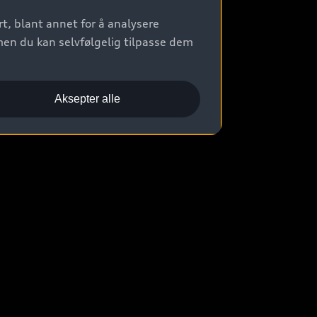
t, blant annet for å analysere
men du kan selvfølgelig tilpasse dem
Aksepter alle