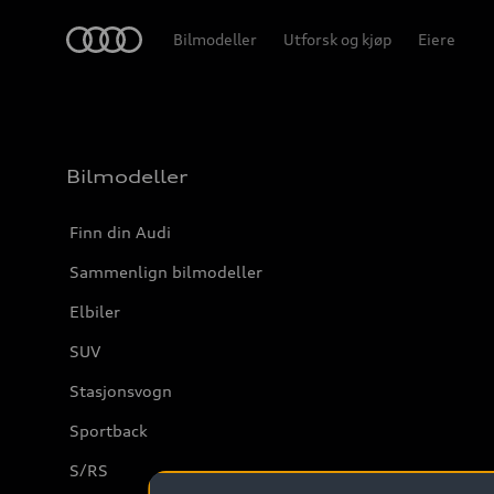
Home
Bilmodeller
Utforsk og kjøp
Eiere
Bilmodeller
Finn din Audi
Sammenlign bilmodeller
Elbiler
SUV
Stasjonsvogn
Sportback
S/RS