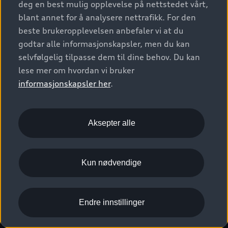
deg en best mulig opplevelse på nettstedet vårt,
Kundeservice
Verkstedtjenester
S/RS
Functions on demand
blant annet for å analysere nettrafikk. For den
Prislister
Audi Driving Experience
beste brukeropplevelsen anbefaler vi at du
Konseptbiler og prototyper
Audi Charging
Leasing
godtar alle informasjonskapsler, men du kan
Nyhetsbrev
© 2026 AUDI NORGE. All Rights Reserved.
selvfølgelig tilpasse dem til dine behov. Du kan
Kom i gang med myAudi
Bilgarantier
Presse
lese mer om hvordan vi bruker
Imprint
Ansvarserklæring
Personvern
Logg Inn Bilhold
Audi Forsikring
informasjonskapsler her
.
Karriere
Informasjonskapsler (cookies)
Informasjon til redningsselskaper (eng)
Bli sertifisert merkeverksted
Juridisk informasjon AUDI AG
Aksepter alle
Autoretur
Åpenhetsloven
Kun nødvendige
Endre innstillinger