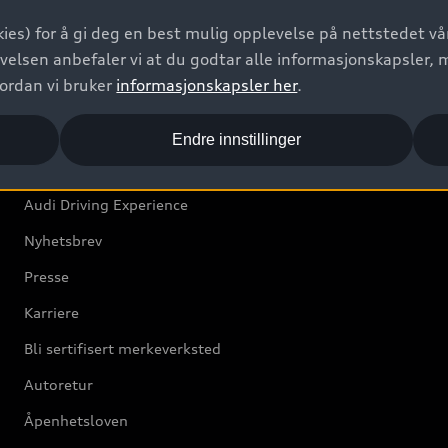
Bilgarantier
ies) for å gi deg en best mulig opplevelse på nettstedet vår
Audi Forsikring
velsen anbefaler vi at du godtar alle informasjonskapsler, 
vordan vi bruker
informasjonskapsler her
.
Audi Norge
Endre innstillinger
Kundeservice
Audi Driving Experience
Nyhetsbrev
Presse
Karriere
Bli sertifisert merkeverksted
Autoretur
Åpenhetsloven