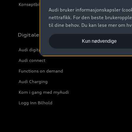
Konseptbiler og prototyper
Audi bruker informasjonskapsler (cook
nettrafikk. For den beste brukeropple
til dine behov. Du kan lese mer om h
Digitale tjenester
Kun nødvendige
Audi digitale tjenester
Audi connect
Functions on demand
Audi Charging
Kom i gang med myAudi
Logg Inn Bilhold