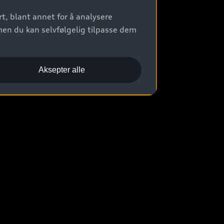
t, blant annet for å analysere
men du kan selvfølgelig tilpasse dem
Aksepter alle