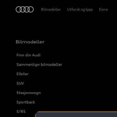
Home
Bilmodeller
Utforsk og kjøp
Eiere
Bilmodeller
Finn din Audi
Sammenlign bilmodeller
Elbiler
SUV
Stasjonsvogn
Sportback
S/RS