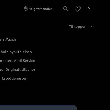
Velg forhandler
Til toppen
in Audi
hold nybilfølelsen
rantert Audi Service
di Originalt tilbehør
rkstedtjenester