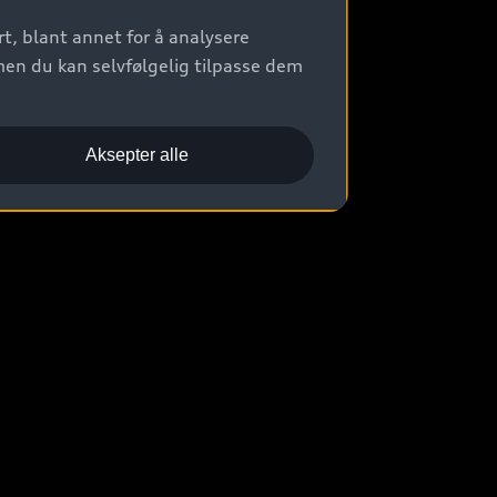
t, blant annet for å analysere
men du kan selvfølgelig tilpasse dem
Aksepter alle