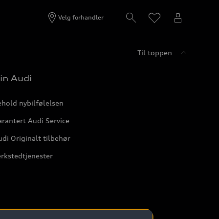
Velg forhandler
Til toppen
in Audi
hold nybilfølelsen
rantert Audi Service
di Originalt tilbehør
rkstedtjenester