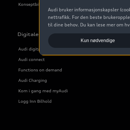
Konseptbiler og prototyper
Audi bruker informasjonskapsler (cook
nettrafikk. For den beste brukeropple
til dine behov. Du kan lese mer om h
Digitale tjenester
Kun nødvendige
Audi digitale tjenester
Audi connect
Functions on demand
Audi Charging
Kom i gang med myAudi
Logg Inn Bilhold