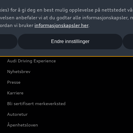
Bilgarantier
ies) for å gi deg en best mulig opplevelse på nettstedet vår
Audi Forsikring
velsen anbefaler vi at du godtar alle informasjonskapsler, 
vordan vi bruker
informasjonskapsler her
.
Audi Norge
Endre innstillinger
Kundeservice
Audi Driving Experience
Nyhetsbrev
Presse
Karriere
Bli sertifisert merkeverksted
Autoretur
Åpenhetsloven