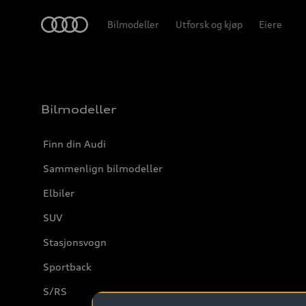
Home
Bilmodeller
Utforsk og kjøp
Eiere
Bilmodeller
Finn din Audi
Sammenlign bilmodeller
Elbiler
SUV
Stasjonsvogn
Sportback
S/RS