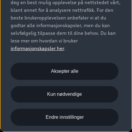
deg en best mulig opplevelse på nettstedet vårt,
Kundeservice
Verkstedtjenester
S/RS
Functions on demand
blant annet for å analysere nettrafikk. For den
Prislister
Audi Driving Experience
beste brukeropplevelsen anbefaler vi at du
Konseptbiler og prototyper
Audi Charging
Leasing
godtar alle informasjonskapsler, men du kan
Nyhetsbrev
© 2026 AUDI NORGE. All Rights Reserved.
selvfølgelig tilpasse dem til dine behov. Du kan
Kom i gang med myAudi
Bilgarantier
Presse
lese mer om hvordan vi bruker
Imprint
Ansvarserklæring
Personvern
Logg Inn Bilhold
Audi Forsikring
informasjonskapsler her
.
Karriere
Informasjonskapsler (cookies)
Informasjon til redningsselskaper (eng)
Bli sertifisert merkeverksted
Juridisk informasjon AUDI AG
Aksepter alle
Autoretur
Åpenhetsloven
Kun nødvendige
Endre innstillinger