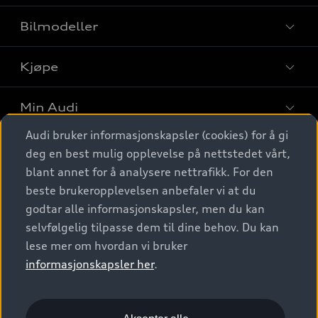
Bilmodeller
Kjøpe
Finn din Audi
Sammenlign bilmodeller
Min Audi
Kjøpshjelp
Elbiler
Audi bruker informasjonskapsler (cookies) for å gi
Biler på lager
Digitale tjenester
deg en best mulig opplevelse på nettstedet vårt,
Behold nybilfølelsen
SUV
Finn forhandler
blant annet for å analysere nettrafikk. For den
Garantert Audi Service
Stasjonsvogn
Audi Norge
beste brukeropplevelsen anbefaler vi at du
Audi digitale tjenester
Bestill prøvekjøring
godtar alle informasjonskapsler, men du kan
Audi Originalt tilbehør
Sportback
Audi connect
Kontakt forhandler
selvfølgelig tilpasse dem til dine behov. Du kan
Kundeservice
Verkstedtjenester
S/RS
lese mer om hvordan vi bruker
Functions on demand
Prislister
Audi Driving Experience
informasjonskapsler her
.
Konseptbiler og prototyper
Audi Charging
Leasing
Nyhetsbrev
© 2026 AUDI NORGE. All Rights Reserved.
Kom i gang med myAudi
Bilgarantier