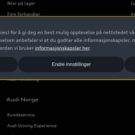
Biler på lager
Ga
Finn forhandler
Au
Bestill prøvekjøring
Ve
ies) for å gi deg en best mulig opplevelse på nettstedet vår
Kontakt forhandler
velsen anbefaler vi at du godtar alle informasjonskapsler, 
Prislister
vordan vi bruker
informasjonskapsler her
.
Leasing
Endre innstillinger
Bilgarantier
Audi Forsikring
Audi Norge
Kundeservice
Audi Driving Experience