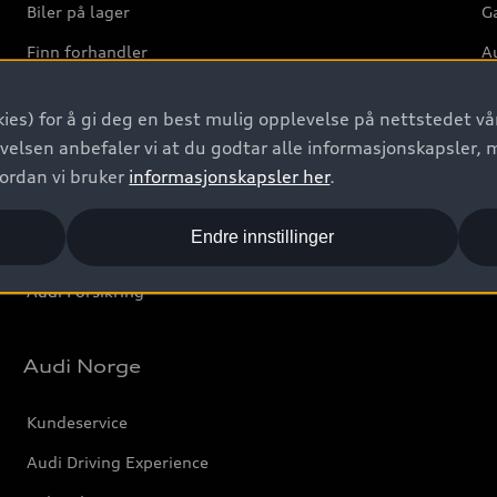
Biler på lager
Ga
Finn forhandler
Au
Bestill prøvekjøring
Ve
ies) for å gi deg en best mulig opplevelse på nettstedet vår
Kontakt forhandler
velsen anbefaler vi at du godtar alle informasjonskapsler, 
Prislister
vordan vi bruker
informasjonskapsler her
.
Leasing
Endre innstillinger
Bilgarantier
Audi Forsikring
Audi Norge
Kundeservice
Audi Driving Experience