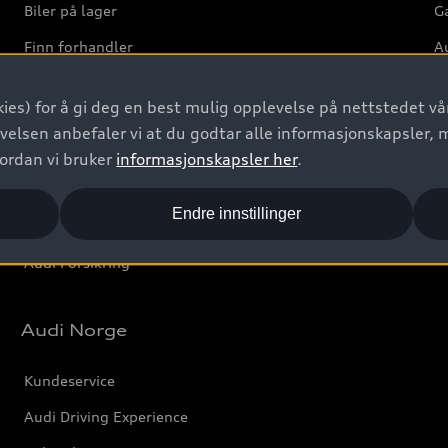
Biler på lager
Ga
Finn forhandler
Au
Bestill prøvekjøring
Ve
ies) for å gi deg en best mulig opplevelse på nettstedet vår
Kontakt forhandler
velsen anbefaler vi at du godtar alle informasjonskapsler, 
Prislister
vordan vi bruker
informasjonskapsler her
.
Leasing
Endre innstillinger
Bilgarantier
Audi Forsikring
Audi Norge
Kundeservice
Audi Driving Experience