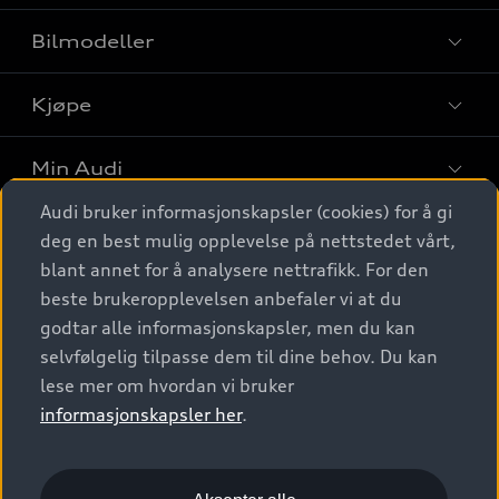
Bilmodeller
Kjøpe
Finn din Audi
Sammenlign bilmodeller
Min Audi
Kjøpshjelp
Elbiler
Audi bruker informasjonskapsler (cookies) for å gi
Biler på lager
Digitale tjenester
deg en best mulig opplevelse på nettstedet vårt,
Behold nybilfølelsen
SUV
Finn forhandler
blant annet for å analysere nettrafikk. For den
Garantert Audi Service
Stasjonsvogn
Audi Norge
beste brukeropplevelsen anbefaler vi at du
Audi digitale tjenester
Bestill prøvekjøring
godtar alle informasjonskapsler, men du kan
Audi Originalt tilbehør
Sportback
Audi connect
Kontakt forhandler
selvfølgelig tilpasse dem til dine behov. Du kan
Kundeservice
Verkstedtjenester
S/RS
lese mer om hvordan vi bruker
Functions on demand
Prislister
Audi Driving Experience
informasjonskapsler her
.
Konseptbiler og prototyper
Audi Charging
Leasing
Nyhetsbrev
© 2026 AUDI NORGE. All Rights Reserved.
Kom i gang med myAudi
Bilgarantier