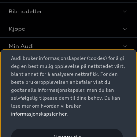
Bilmodeller
Kjøpe
Finn din Audi
Sammenlign bilmodeller
Min Audi
Kjøpshjelp
Elbiler
Audi bruker informasjonskapsler (cookies) for å gi
Biler på lager
Digitale tjenester
deg en best mulig opplevelse på nettstedet vårt,
Behold nybilfølelsen
SUV
Finn forhandler
blant annet for å analysere nettrafikk. For den
Garantert Audi Service
Stasjonsvogn
Audi Norge
beste brukeropplevelsen anbefaler vi at du
Audi digitale tjenester
Bestill prøvekjøring
godtar alle informasjonskapsler, men du kan
Audi Originalt tilbehør
Sportback
Audi connect
Kontakt forhandler
selvfølgelig tilpasse dem til dine behov. Du kan
Kundeservice
Verkstedtjenester
S/RS
lese mer om hvordan vi bruker
Functions on demand
Prislister
Audi Driving Experience
informasjonskapsler her
.
Konseptbiler og prototyper
Audi Charging
Leasing
Nyhetsbrev
© 2026 AUDI NORGE. All Rights Reserved.
Kom i gang med myAudi
Bilgarantier