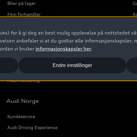
Biler på lager
Ga
Finn forhandler
Au
Bestill prøvekjøring
Ve
ies) for å gi deg en best mulig opplevelse på nettstedet vår
Kontakt forhandler
velsen anbefaler vi at du godtar alle informasjonskapsler, 
Prislister
vordan vi bruker
informasjonskapsler her
.
Leasing
Endre innstillinger
Bilgarantier
Audi Forsikring
Audi Norge
Kundeservice
Audi Driving Experience