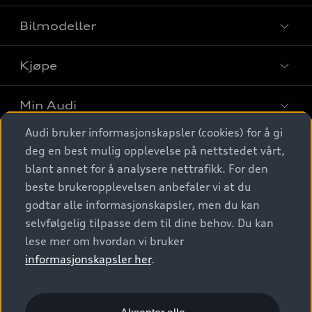
Bilmodeller
Kjøpe
Finn din Audi
Sammenlign bilmodeller
Min Audi
Kjøpshjelp
Elbiler
Audi bruker informasjonskapsler (cookies) for å gi
Biler på lager
Digitale tjenester
deg en best mulig opplevelse på nettstedet vårt,
Behold nybilfølelsen
SUV
Finn forhandler
blant annet for å analysere nettrafikk. For den
Garantert Audi Service
Stasjonsvogn
Audi Norge
beste brukeropplevelsen anbefaler vi at du
Audi digitale tjenester
Bestill prøvekjøring
godtar alle informasjonskapsler, men du kan
Audi Originalt tilbehør
Sportback
Audi connect
Kontakt forhandler
selvfølgelig tilpasse dem til dine behov. Du kan
Kundeservice
Verkstedtjenester
S/RS
lese mer om hvordan vi bruker
Functions on demand
Prislister
Audi Driving Experience
informasjonskapsler her
.
Konseptbiler og prototyper
Audi Charging
Leasing
Nyhetsbrev
© 2026 AUDI NORGE. All Rights Reserved.
Kom i gang med myAudi
Bilgarantier