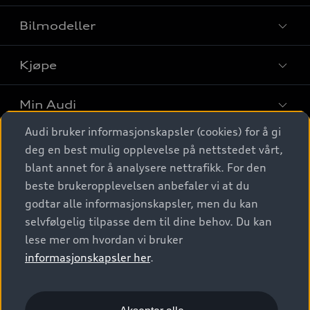
Bilmodeller
Kjøpe
Finn din Audi
Sammenlign bilmodeller
Min Audi
Kjøpshjelp
Elbiler
Audi bruker informasjonskapsler (cookies) for å gi
Biler på lager
Digitale tjenester
deg en best mulig opplevelse på nettstedet vårt,
Behold nybilfølelsen
SUV
Finn forhandler
blant annet for å analysere nettrafikk. For den
Garantert Audi Service
Stasjonsvogn
Audi Norge
beste brukeropplevelsen anbefaler vi at du
Audi digitale tjenester
Bestill prøvekjøring
godtar alle informasjonskapsler, men du kan
Audi Originalt tilbehør
Sportback
Audi connect
Kontakt forhandler
selvfølgelig tilpasse dem til dine behov. Du kan
Kundeservice
Verkstedtjenester
S/RS
lese mer om hvordan vi bruker
Functions on demand
Prislister
Audi Driving Experience
informasjonskapsler her
.
Konseptbiler og prototyper
Audi Charging
Leasing
Nyhetsbrev
© 2026 AUDI NORGE. All Rights Reserved.
Kom i gang med myAudi
Bilgarantier