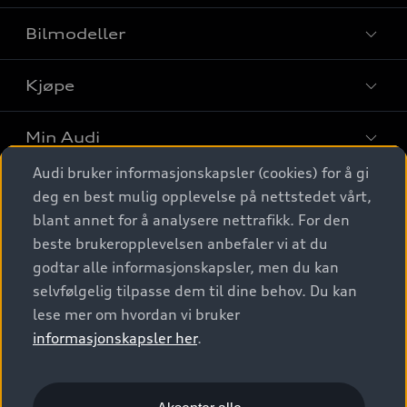
Bilmodeller
Kjøpe
Finn din Audi
Sammenlign bilmodeller
Min Audi
Kjøpshjelp
Elbiler
Audi bruker informasjonskapsler (cookies) for å gi
Biler på lager
Digitale tjenester
deg en best mulig opplevelse på nettstedet vårt,
Behold nybilfølelsen
SUV
Finn forhandler
blant annet for å analysere nettrafikk. For den
Garantert Audi Service
Stasjonsvogn
Audi Norge
beste brukeropplevelsen anbefaler vi at du
Audi digitale tjenester
Bestill prøvekjøring
godtar alle informasjonskapsler, men du kan
Audi Originalt tilbehør
Sportback
Audi connect
Kontakt forhandler
selvfølgelig tilpasse dem til dine behov. Du kan
Kundeservice
Verkstedtjenester
S/RS
lese mer om hvordan vi bruker
Functions on demand
Prislister
Audi Driving Experience
informasjonskapsler her
.
Konseptbiler og prototyper
Audi Charging
Leasing
Nyhetsbrev
© 2026 AUDI NORGE. All Rights Reserved.
Kom i gang med myAudi
Bilgarantier