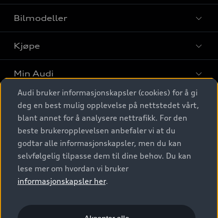
Bilmodeller
Kjøpe
Finn din Audi
Sammenlign bilmodeller
Min Audi
Kjøpshjelp
Elbiler
Audi bruker informasjonskapsler (cookies) for å gi
Biler på lager
Digitale tjenester
deg en best mulig opplevelse på nettstedet vårt,
Behold nybilfølelsen
SUV
Finn forhandler
blant annet for å analysere nettrafikk. For den
Garantert Audi Service
Stasjonsvogn
Audi Norge
beste brukeropplevelsen anbefaler vi at du
Audi digitale tjenester
Bestill prøvekjøring
godtar alle informasjonskapsler, men du kan
Audi Originalt tilbehør
Sportback
Audi connect
Kontakt forhandler
selvfølgelig tilpasse dem til dine behov. Du kan
Kundeservice
Verkstedtjenester
S/RS
lese mer om hvordan vi bruker
Functions on demand
Prislister
Audi Driving Experience
informasjonskapsler her
.
Konseptbiler og prototyper
Audi Charging
Leasing
Nyhetsbrev
© 2026 AUDI NORGE. All Rights Reserved.
Kom i gang med myAudi
Bilgarantier