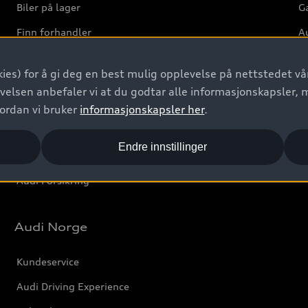
Biler på lager
Ga
Finn forhandler
Au
Bestill prøvekjøring
Ve
ies) for å gi deg en best mulig opplevelse på nettstedet vår
Kontakt forhandler
velsen anbefaler vi at du godtar alle informasjonskapsler, 
Prislister
vordan vi bruker
informasjonskapsler her
.
Leasing
Endre innstillinger
Bilgarantier
Audi Forsikring
Audi Norge
Kundeservice
Audi Driving Experience