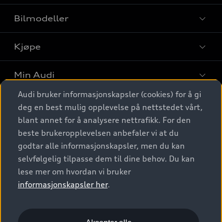
Bilmodeller
Kjøpe
Finn din Audi
Sammenlign bilmodeller
Min Audi
Kjøpshjelp
Elbiler
Audi bruker informasjonskapsler (cookies) for å gi
Biler på lager
Digitale tjenester
deg en best mulig opplevelse på nettstedet vårt,
Behold nybilfølelsen
SUV
Finn forhandler
blant annet for å analysere nettrafikk. For den
Garantert Audi Service
Stasjonsvogn
Audi Norge
beste brukeropplevelsen anbefaler vi at du
Audi digitale tjenester
Bestill prøvekjøring
godtar alle informasjonskapsler, men du kan
Audi Originalt tilbehør
Sportback
Audi connect
Kontakt forhandler
selvfølgelig tilpasse dem til dine behov. Du kan
Kundeservice
Verkstedtjenester
S/RS
lese mer om hvordan vi bruker
Functions on demand
Prislister
Audi Driving Experience
informasjonskapsler her
.
Konseptbiler og prototyper
Audi Charging
Leasing
Nyhetsbrev
© 2026 AUDI NORGE. All Rights Reserved.
Kom i gang med myAudi
Bilgarantier