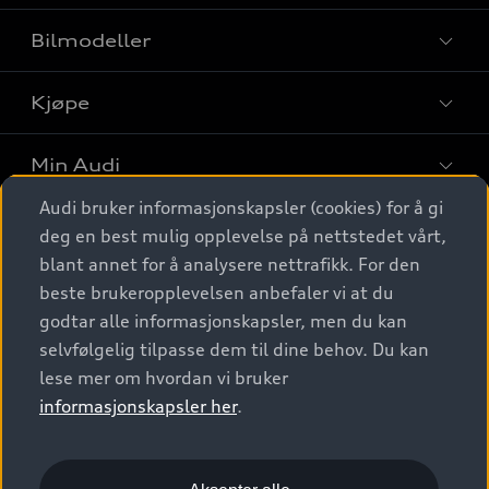
Bilmodeller
Kjøpe
Finn din Audi
Sammenlign bilmodeller
Min Audi
Kjøpshjelp
Elbiler
Audi bruker informasjonskapsler (cookies) for å gi
Biler på lager
Digitale tjenester
deg en best mulig opplevelse på nettstedet vårt,
Behold nybilfølelsen
SUV
Finn forhandler
blant annet for å analysere nettrafikk. For den
Garantert Audi Service
Stasjonsvogn
Audi Norge
beste brukeropplevelsen anbefaler vi at du
Audi digitale tjenester
Bestill prøvekjøring
godtar alle informasjonskapsler, men du kan
Audi Originalt tilbehør
Sportback
Audi connect
Kontakt forhandler
selvfølgelig tilpasse dem til dine behov. Du kan
Kundeservice
Verkstedtjenester
S/RS
lese mer om hvordan vi bruker
Functions on demand
Prislister
Audi Driving Experience
informasjonskapsler her
.
Konseptbiler og prototyper
Audi Charging
Leasing
Nyhetsbrev
© 2026 AUDI NORGE. All Rights Reserved.
Kom i gang med myAudi
Bilgarantier