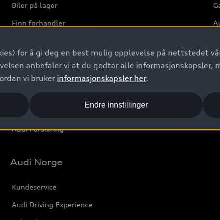
Biler på lager
Ga
Finn forhandler
Au
Bestill prøvekjøring
Ve
ies) for å gi deg en best mulig opplevelse på nettstedet vår
Kontakt forhandler
velsen anbefaler vi at du godtar alle informasjonskapsler, 
Prislister
vordan vi bruker
informasjonskapsler her
.
Leasing
Endre innstillinger
Bilgarantier
Audi Forsikring
Audi Norge
Kundeservice
Audi Driving Experience