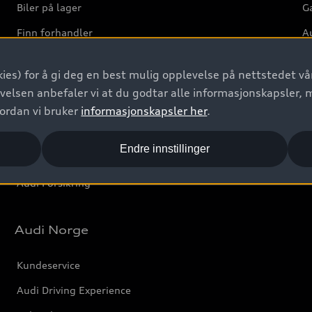
Biler på lager
Ga
Finn forhandler
Au
Bestill prøvekjøring
Ve
ies) for å gi deg en best mulig opplevelse på nettstedet vår
Kontakt forhandler
velsen anbefaler vi at du godtar alle informasjonskapsler, 
Prislister
vordan vi bruker
informasjonskapsler her
.
Leasing
Endre innstillinger
Bilgarantier
Audi Forsikring
Audi Norge
Kundeservice
Audi Driving Experience