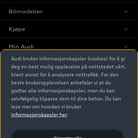
Bilmodeller
Kjøpe
Finn din Audi
Sammenlign bilmodeller
Min Audi
Kjøpshjelp
Elbiler
Audi bruker informasjonskapsler (cookies) for å gi
Biler på lager
Digitale tjenester
deg en best mulig opplevelse på nettstedet vårt,
Behold nybilfølelsen
SUV
Finn forhandler
blant annet for å analysere nettrafikk. For den
Garantert Audi Service
Stasjonsvogn
Audi Norge
beste brukeropplevelsen anbefaler vi at du
Audi digitale tjenester
Bestill prøvekjøring
godtar alle informasjonskapsler, men du kan
Audi Originalt tilbehør
Sportback
Audi connect
Kontakt forhandler
selvfølgelig tilpasse dem til dine behov. Du kan
Kundeservice
Verkstedtjenester
S/RS
lese mer om hvordan vi bruker
Functions on demand
Prislister
Audi Driving Experience
informasjonskapsler her
.
Konseptbiler og prototyper
Audi Charging
Leasing
Nyhetsbrev
© 2026 AUDI NORGE. All Rights Reserved.
Kom i gang med myAudi
Bilgarantier