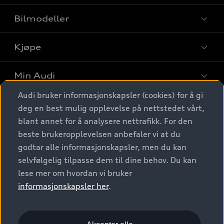
Bilmodeller
Kjøpe
Finn din Audi
Sammenlign bilmodeller
Min Audi
Kjøpshjelp
Elbiler
Audi bruker informasjonskapsler (cookies) for å gi
Biler på lager
Digitale tjenester
deg en best mulig opplevelse på nettstedet vårt,
Behold nybilfølelsen
SUV
Finn forhandler
blant annet for å analysere nettrafikk. For den
Garantert Audi Service
Stasjonsvogn
Audi Norge
beste brukeropplevelsen anbefaler vi at du
Audi digitale tjenester
Bestill prøvekjøring
godtar alle informasjonskapsler, men du kan
Audi Originalt tilbehør
Sportback
Audi connect
Kontakt forhandler
selvfølgelig tilpasse dem til dine behov. Du kan
Kundeservice
Verkstedtjenester
S/RS
lese mer om hvordan vi bruker
Functions on demand
Prislister
Audi Driving Experience
informasjonskapsler her
.
Konseptbiler og prototyper
Audi Charging
Leasing
Nyhetsbrev
© 2026 AUDI NORGE. All Rights Reserved.
Kom i gang med myAudi
Bilgarantier