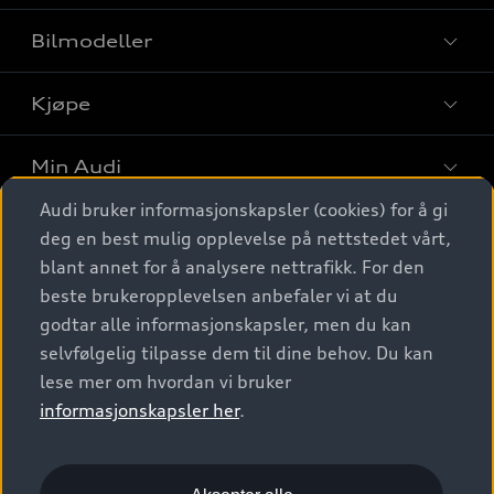
Bilmodeller
Kjøpe
Finn din Audi
Sammenlign bilmodeller
Min Audi
Kjøpshjelp
Elbiler
Audi bruker informasjonskapsler (cookies) for å gi
Biler på lager
Digitale tjenester
deg en best mulig opplevelse på nettstedet vårt,
Behold nybilfølelsen
SUV
Finn forhandler
blant annet for å analysere nettrafikk. For den
Garantert Audi Service
Stasjonsvogn
Audi Norge
beste brukeropplevelsen anbefaler vi at du
Audi digitale tjenester
Bestill prøvekjøring
godtar alle informasjonskapsler, men du kan
Audi Originalt tilbehør
Sportback
Audi connect
Kontakt forhandler
selvfølgelig tilpasse dem til dine behov. Du kan
Kundeservice
Verkstedtjenester
S/RS
lese mer om hvordan vi bruker
Functions on demand
Prislister
Audi Driving Experience
informasjonskapsler her
.
Konseptbiler og prototyper
Audi Charging
Leasing
Nyhetsbrev
© 2026 AUDI NORGE. All Rights Reserved.
Kom i gang med myAudi
Bilgarantier