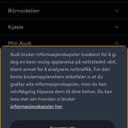
Bilmodeller
Kjøpe
Finn din Audi
Sammenlign bilmodeller
Min Audi
Kjøpshjelp
Elbiler
Audi bruker informasjonskapsler (cookies) for å gi
Biler på lager
Digitale tjenester
deg en best mulig opplevelse på nettstedet vårt,
Behold nybilfølelsen
SUV
Finn forhandler
blant annet for å analysere nettrafikk. For den
Garantert Audi Service
Stasjonsvogn
Audi Norge
beste brukeropplevelsen anbefaler vi at du
Audi digitale tjenester
Bestill prøvekjøring
godtar alle informasjonskapsler, men du kan
Audi Originalt tilbehør
Sportback
Audi connect
Kontakt forhandler
selvfølgelig tilpasse dem til dine behov. Du kan
Kundeservice
Verkstedtjenester
S/RS
lese mer om hvordan vi bruker
Functions on demand
Prislister
Audi Driving Experience
informasjonskapsler her
.
Konseptbiler og prototyper
Audi Charging
Leasing
Nyhetsbrev
© 2026 AUDI NORGE. All Rights Reserved.
Kom i gang med myAudi
Bilgarantier