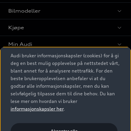
Bilmodeller
Kjøpe
Finn din Audi
Sammenlign bilmodeller
Min Audi
Kjøpshjelp
Elbiler
Audi bruker informasjonskapsler (cookies) for å gi
Biler på lager
Digitale tjenester
deg en best mulig opplevelse på nettstedet vårt,
Behold nybilfølelsen
SUV
Finn forhandler
blant annet for å analysere nettrafikk. For den
Garantert Audi Service
Stasjonsvogn
Audi Norge
beste brukeropplevelsen anbefaler vi at du
Audi digitale tjenester
Bestill prøvekjøring
godtar alle informasjonskapsler, men du kan
Audi Originalt tilbehør
Sportback
Audi connect
Kontakt forhandler
selvfølgelig tilpasse dem til dine behov. Du kan
Kundeservice
Verkstedtjenester
S/RS
lese mer om hvordan vi bruker
Functions on demand
Prislister
Audi Driving Experience
informasjonskapsler her
.
Konseptbiler og prototyper
Audi Charging
Leasing
Nyhetsbrev
© 2026 AUDI NORGE. All Rights Reserved.
Kom i gang med myAudi
Bilgarantier