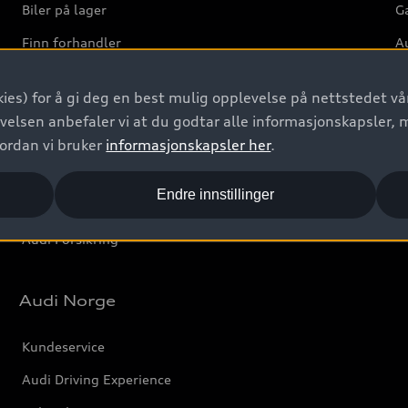
Biler på lager
Ga
Finn forhandler
Au
Bestill prøvekjøring
Ve
ies) for å gi deg en best mulig opplevelse på nettstedet vår
Kontakt forhandler
velsen anbefaler vi at du godtar alle informasjonskapsler, 
Prislister
vordan vi bruker
informasjonskapsler her
.
Leasing
Endre innstillinger
Bilgarantier
Audi Forsikring
Audi Norge
Kundeservice
Audi Driving Experience