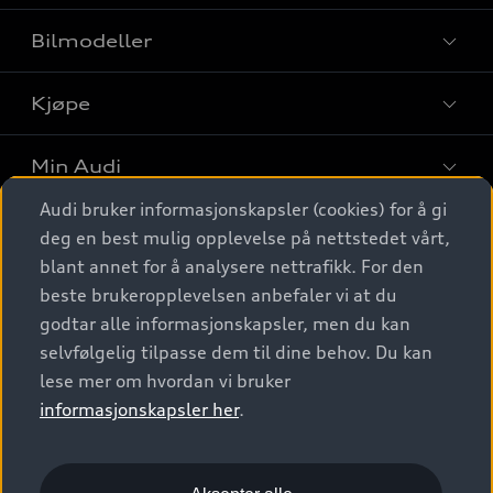
Bilmodeller
Kjøpe
Finn din Audi
Sammenlign bilmodeller
Min Audi
Kjøpshjelp
Elbiler
Audi bruker informasjonskapsler (cookies) for å gi
Biler på lager
Digitale tjenester
deg en best mulig opplevelse på nettstedet vårt,
Behold nybilfølelsen
SUV
Finn forhandler
blant annet for å analysere nettrafikk. For den
Garantert Audi Service
Stasjonsvogn
Audi Norge
beste brukeropplevelsen anbefaler vi at du
Audi digitale tjenester
Bestill prøvekjøring
godtar alle informasjonskapsler, men du kan
Audi Originalt tilbehør
Sportback
Audi connect
Kontakt forhandler
selvfølgelig tilpasse dem til dine behov. Du kan
Kundeservice
Verkstedtjenester
S/RS
lese mer om hvordan vi bruker
Functions on demand
Prislister
Audi Driving Experience
informasjonskapsler her
.
Konseptbiler og prototyper
Audi Charging
Leasing
Nyhetsbrev
© 2026 AUDI NORGE. All Rights Reserved.
Kom i gang med myAudi
Bilgarantier