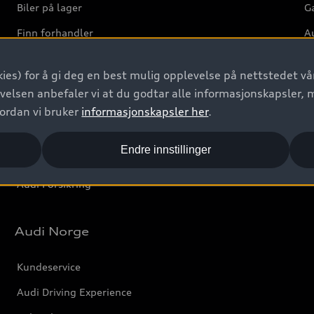
Biler på lager
Ga
Finn forhandler
Au
Bestill prøvekjøring
Ve
ies) for å gi deg en best mulig opplevelse på nettstedet vår
Kontakt forhandler
velsen anbefaler vi at du godtar alle informasjonskapsler, 
Prislister
vordan vi bruker
informasjonskapsler her
.
Leasing
Endre innstillinger
Bilgarantier
Audi Forsikring
Audi Norge
Kundeservice
Audi Driving Experience