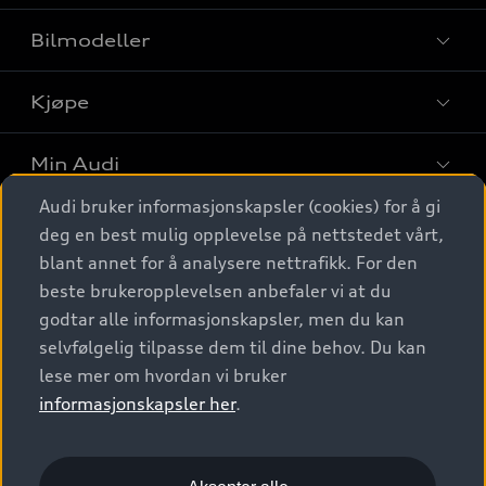
Bilmodeller
Kjøpe
Finn din Audi
Sammenlign bilmodeller
Min Audi
Kjøpshjelp
Elbiler
Audi bruker informasjonskapsler (cookies) for å gi
Biler på lager
Digitale tjenester
deg en best mulig opplevelse på nettstedet vårt,
Behold nybilfølelsen
SUV
Finn forhandler
blant annet for å analysere nettrafikk. For den
Garantert Audi Service
Stasjonsvogn
Audi Norge
beste brukeropplevelsen anbefaler vi at du
Audi digitale tjenester
Bestill prøvekjøring
godtar alle informasjonskapsler, men du kan
Audi Originalt tilbehør
Sportback
Audi connect
Kontakt forhandler
selvfølgelig tilpasse dem til dine behov. Du kan
Kundeservice
Verkstedtjenester
S/RS
lese mer om hvordan vi bruker
Functions on demand
Prislister
Audi Driving Experience
informasjonskapsler her
.
Konseptbiler og prototyper
Audi Charging
Leasing
Nyhetsbrev
© 2026 AUDI NORGE. All Rights Reserved.
Kom i gang med myAudi
Bilgarantier