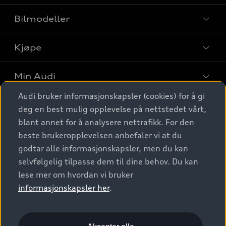
Bilmodeller
Kjøpe
Finn din Audi
Sammenlign bilmodeller
Min Audi
Kjøpshjelp
Elbiler
Audi bruker informasjonskapsler (cookies) for å gi
Biler på lager
Digitale tjenester
deg en best mulig opplevelse på nettstedet vårt,
Behold nybilfølelsen
SUV
Finn forhandler
blant annet for å analysere nettrafikk. For den
Garantert Audi Service
Stasjonsvogn
Audi Norge
beste brukeropplevelsen anbefaler vi at du
Audi digitale tjenester
Bestill prøvekjøring
godtar alle informasjonskapsler, men du kan
Audi Originalt tilbehør
Sportback
Audi connect
Kontakt forhandler
selvfølgelig tilpasse dem til dine behov. Du kan
Kundeservice
Verkstedtjenester
S/RS
lese mer om hvordan vi bruker
Functions on demand
Prislister
Audi Driving Experience
informasjonskapsler her
.
Konseptbiler og prototyper
Audi Charging
Leasing
Nyhetsbrev
© 2026 AUDI NORGE. All Rights Reserved.
Kom i gang med myAudi
Bilgarantier