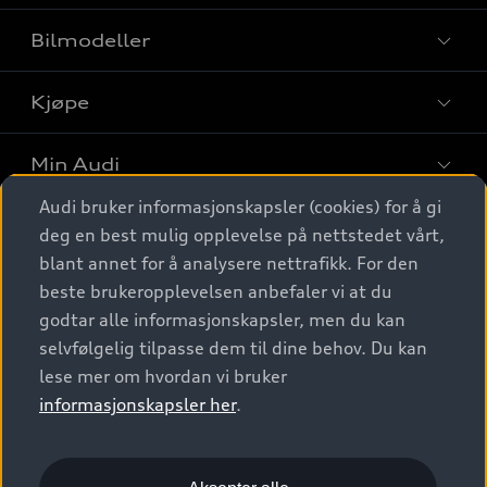
Bilmodeller
Kjøpe
Finn din Audi
Sammenlign bilmodeller
Min Audi
Kjøpshjelp
Elbiler
Audi bruker informasjonskapsler (cookies) for å gi
Biler på lager
Digitale tjenester
deg en best mulig opplevelse på nettstedet vårt,
Behold nybilfølelsen
SUV
Finn forhandler
blant annet for å analysere nettrafikk. For den
Garantert Audi Service
Stasjonsvogn
Audi Norge
beste brukeropplevelsen anbefaler vi at du
Audi digitale tjenester
Bestill prøvekjøring
godtar alle informasjonskapsler, men du kan
Audi Originalt tilbehør
Sportback
Audi connect
Kontakt forhandler
selvfølgelig tilpasse dem til dine behov. Du kan
Kundeservice
Verkstedtjenester
S/RS
lese mer om hvordan vi bruker
Functions on demand
Prislister
Audi Driving Experience
informasjonskapsler her
.
Konseptbiler og prototyper
Audi Charging
Leasing
Nyhetsbrev
© 2026 AUDI NORGE. All Rights Reserved.
Kom i gang med myAudi
Bilgarantier