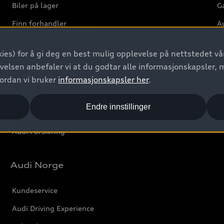
Biler på lager
Ga
Finn forhandler
Au
Bestill prøvekjøring
Ve
ies) for å gi deg en best mulig opplevelse på nettstedet vår
Kontakt forhandler
velsen anbefaler vi at du godtar alle informasjonskapsler, 
Prislister
vordan vi bruker
informasjonskapsler her
.
Leasing
Endre innstillinger
Bilgarantier
Audi Forsikring
Audi Norge
Kundeservice
Audi Driving Experience