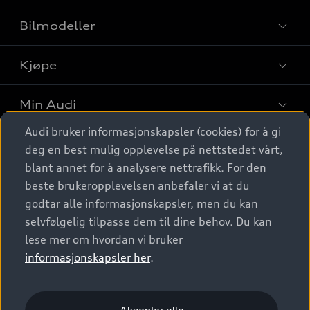
Bilmodeller
Kjøpe
Finn din Audi
Sammenlign bilmodeller
Min Audi
Kjøpshjelp
Elbiler
Audi bruker informasjonskapsler (cookies) for å gi
Biler på lager
Digitale tjenester
deg en best mulig opplevelse på nettstedet vårt,
Behold nybilfølelsen
SUV
Finn forhandler
blant annet for å analysere nettrafikk. For den
Garantert Audi Service
Stasjonsvogn
Audi Norge
beste brukeropplevelsen anbefaler vi at du
Audi digitale tjenester
Bestill prøvekjøring
godtar alle informasjonskapsler, men du kan
Audi Originalt tilbehør
Sportback
Audi connect
Kontakt forhandler
selvfølgelig tilpasse dem til dine behov. Du kan
Kundeservice
Verkstedtjenester
S/RS
lese mer om hvordan vi bruker
Functions on demand
Prislister
Audi Driving Experience
informasjonskapsler her
.
Konseptbiler og prototyper
Audi Charging
Leasing
Nyhetsbrev
© 2026 AUDI NORGE. All Rights Reserved.
Kom i gang med myAudi
Bilgarantier