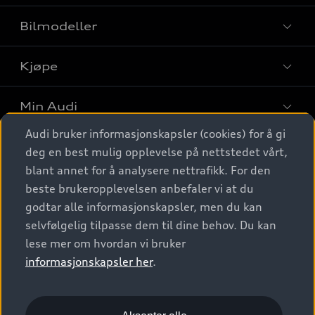
Bilmodeller
Kjøpe
Finn din Audi
Sammenlign bilmodeller
Min Audi
Kjøpshjelp
Elbiler
Audi bruker informasjonskapsler (cookies) for å gi
Biler på lager
Digitale tjenester
deg en best mulig opplevelse på nettstedet vårt,
Behold nybilfølelsen
SUV
Finn forhandler
blant annet for å analysere nettrafikk. For den
Garantert Audi Service
Stasjonsvogn
Audi Norge
beste brukeropplevelsen anbefaler vi at du
Audi digitale tjenester
Bestill prøvekjøring
godtar alle informasjonskapsler, men du kan
Audi Originalt tilbehør
Sportback
Audi connect
Kontakt forhandler
selvfølgelig tilpasse dem til dine behov. Du kan
Kundeservice
Verkstedtjenester
S/RS
lese mer om hvordan vi bruker
Functions on demand
Prislister
Audi Driving Experience
informasjonskapsler her
.
Konseptbiler og prototyper
Audi Charging
Leasing
Nyhetsbrev
© 2026 AUDI NORGE. All Rights Reserved.
Kom i gang med myAudi
Bilgarantier