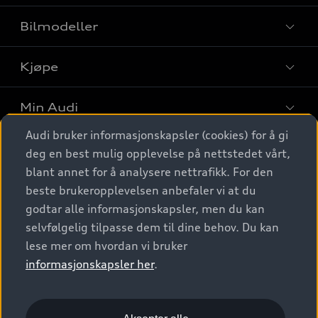
Bilmodeller
Kjøpe
Finn din Audi
Sammenlign bilmodeller
Min Audi
Kjøpshjelp
Elbiler
Audi bruker informasjonskapsler (cookies) for å gi
Biler på lager
Digitale tjenester
deg en best mulig opplevelse på nettstedet vårt,
Behold nybilfølelsen
SUV
Finn forhandler
blant annet for å analysere nettrafikk. For den
Garantert Audi Service
Stasjonsvogn
Audi Norge
beste brukeropplevelsen anbefaler vi at du
Audi digitale tjenester
Bestill prøvekjøring
godtar alle informasjonskapsler, men du kan
Audi Originalt tilbehør
Sportback
Audi connect
Kontakt forhandler
selvfølgelig tilpasse dem til dine behov. Du kan
Kundeservice
Verkstedtjenester
S/RS
lese mer om hvordan vi bruker
Functions on demand
Prislister
Audi Driving Experience
informasjonskapsler her
.
Konseptbiler og prototyper
Audi Charging
Leasing
Nyhetsbrev
© 2026 AUDI NORGE. All Rights Reserved.
Kom i gang med myAudi
Bilgarantier