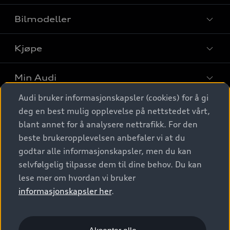
Bilmodeller
Kjøpe
Finn din Audi
Sammenlign bilmodeller
Min Audi
Kjøpshjelp
Elbiler
Audi bruker informasjonskapsler (cookies) for å gi
Biler på lager
Digitale tjenester
deg en best mulig opplevelse på nettstedet vårt,
Behold nybilfølelsen
SUV
Finn forhandler
blant annet for å analysere nettrafikk. For den
Garantert Audi Service
Stasjonsvogn
Audi Norge
beste brukeropplevelsen anbefaler vi at du
Audi digitale tjenester
Bestill prøvekjøring
godtar alle informasjonskapsler, men du kan
Audi Originalt tilbehør
Sportback
Audi connect
Kontakt forhandler
selvfølgelig tilpasse dem til dine behov. Du kan
Kundeservice
Verkstedtjenester
S/RS
lese mer om hvordan vi bruker
Functions on demand
Prislister
Audi Driving Experience
informasjonskapsler her
.
Konseptbiler og prototyper
Audi Charging
Leasing
Nyhetsbrev
© 2026 AUDI NORGE. All Rights Reserved.
Kom i gang med myAudi
Bilgarantier